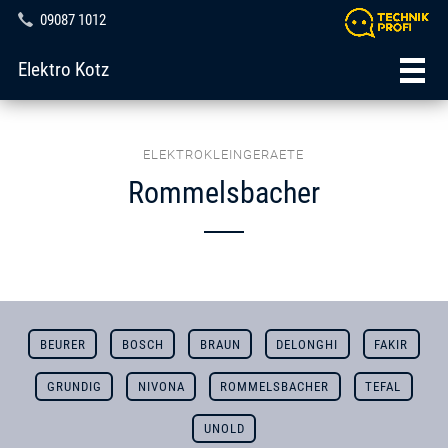
09087 1012
Elektro Kotz
ELEKTROKLEINGERAETE
Rommelsbacher
BEURER
BOSCH
BRAUN
DELONGHI
FAKIR
GRUNDIG
NIVONA
ROMMELSBACHER
TEFAL
UNOLD